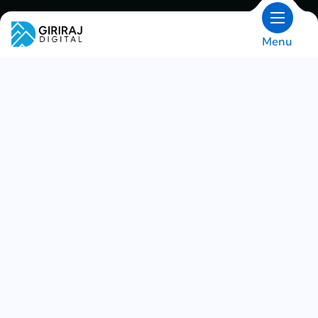
Menu
OVERSIGT
Få det til at ske med et NodeJs-
udviklingsfirma i Indien.
Vi har et eksklusivt hold af NodeJs-udviklere,
som har intens viden om Node.js' tekniske
miljø. Vores kreative Spartanere bygger
resultatorienterede og innovative apps
gennem den agilbaserede metodologi, der
hjælper med at styrke virksomheder med
node.js-webudviklingsløsninger.