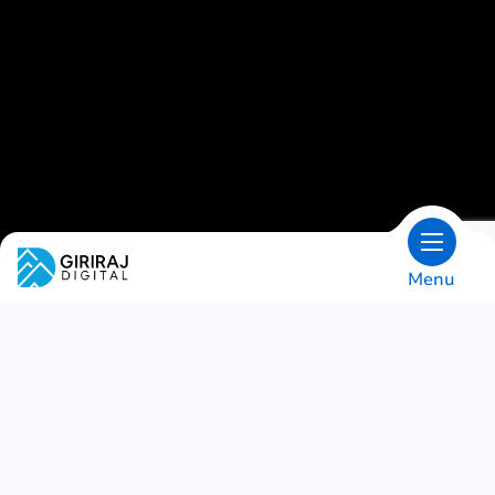
Menu
OVERSIGT
Softwaretesttjenester
Giriraj Digital er et velrenommeret testfirma,