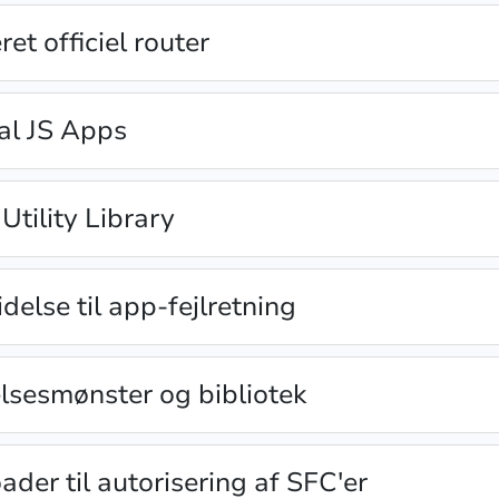
et officiel router
al JS Apps
Utility Library
else til app-fejlretning
lsesmønster og bibliotek
er til autorisering af SFC'er