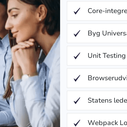
Core-integrer
Byg Univers
Unit Testing 
Browserudvid
Statens lede
Webpack Load