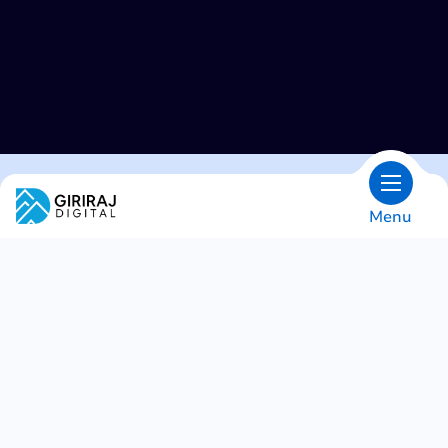
Menu
OVERSIGT
Giriraj Digital er engageret i
excellence!
Hos Giriraj Digital taler vores omdømme for sig
selv. Vi hævder ikke blot at være et betroet
navn inden for digitale løsninger – vi beviser
det gennem de mange priser og certificeringer,
vi har opnået. Disse akkrediteringer, sammen