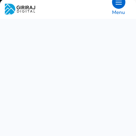
Menu
LAD OS TALE OM DINE BEHOV
FOR AT DISKUTERE
HVORDAN VI KAN
HJÆLPE DIG!
Ønsker du hjælp med din virksomhed? Vore
erfarne konsulenter ved, hvad de laver, og vil
meget gerne høre fra dig! Vores team er
tilgængeligt hele arbejdsugen.
Alternativt vil vi gerne høre fra dig på
info@girirajdigital.com